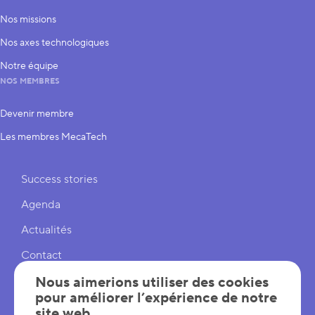
Nos missions
Nos axes technologiques
Notre équipe
NOS MEMBRES
Devenir membre
Les membres MecaTech
Liens rapides
Success stories
Agenda
Actualités
Contact
Nous aimerions utiliser des cookies
Cookies
pour améliorer l’expérience de notre
Réglages cookies
site web.