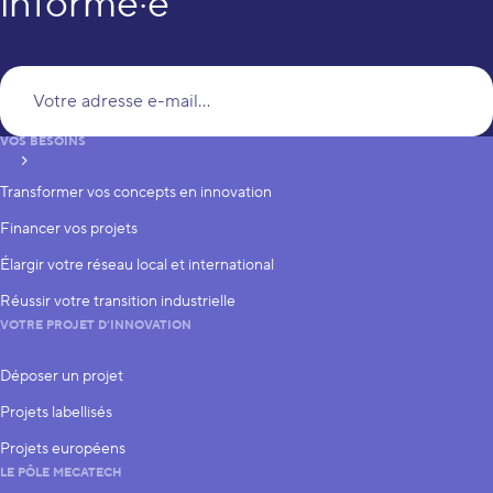
informé·e
Vo
VOS BESOINS
S’inscrire
Transformer vos concepts en innovation
Financer vos projets
Élargir votre réseau local et international
Réussir votre transition industrielle
VOTRE PROJET D’INNOVATION
Déposer un projet
Projets labellisés
Projets européens
LE PÔLE MECATECH