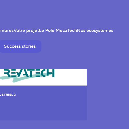
embres
Votre projet
Le Pôle MecaTech
Nos écosystèmes
Success stories
USTRIEL 2