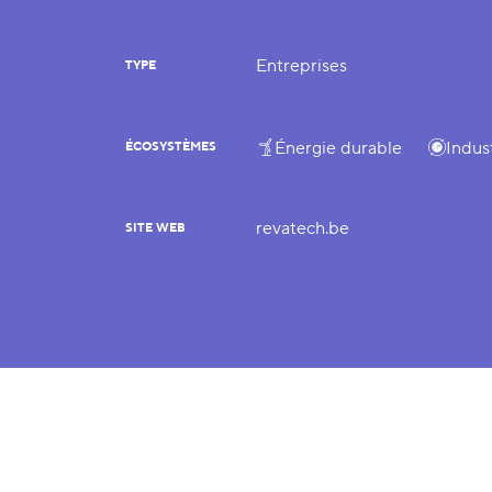
Entreprises
TYPE
Énergie durable
Indus
ÉCOSYSTÈMES
revatech.be
SITE WEB