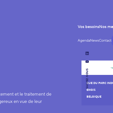
Vos besoins
Nos m
Agenda
News
Contact
LinkedIn
YouTube
SUIVEZ-NOUS
RUE DU PARC IND
ENGIS
tement et le traitement de
BELGIQUE
gereux en vue de leur