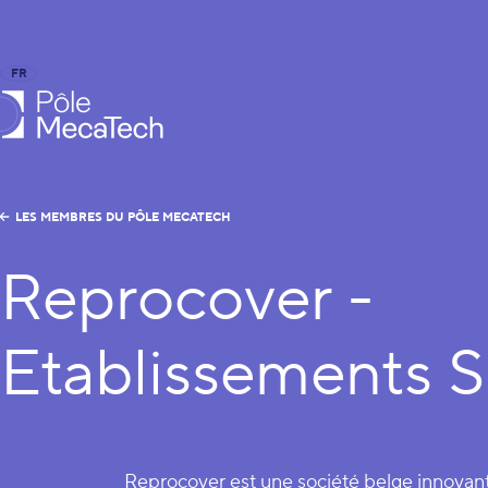
FR
EN
le MecaTech
LES MEMBRES DU PÔLE MECATECH
Reprocover -
Etablissements 
Reprocover est une société belge innovant