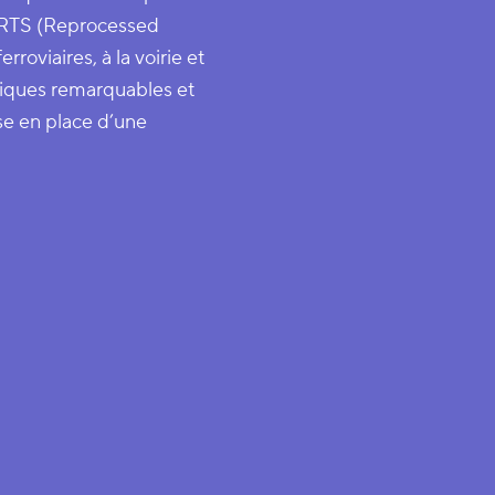
x RTS (Reprocessed
roviaires, à la voirie et
niques remarquables et
se en place d’une