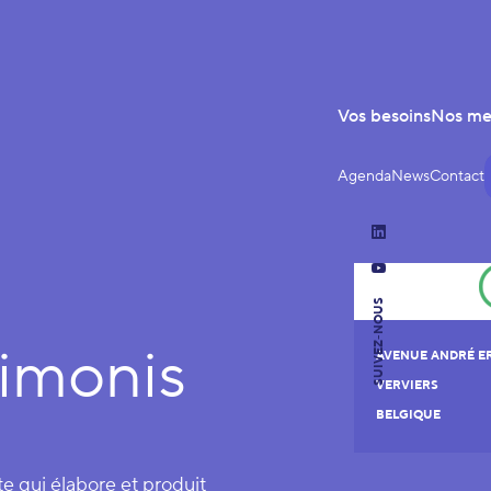
Vos besoins
Nos m
Agenda
News
Contact
LinkedIn
YouTube
SUIVEZ-NOUS
Simonis
AVENUE ANDRÉ ER
VERVIERS
BELGIQUE
e qui élabore et produit