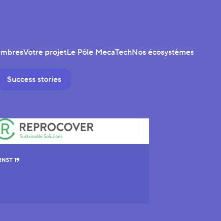
embres
Votre projet
Le Pôle MecaTech
Nos écosystèmes
Success stories
NST 19