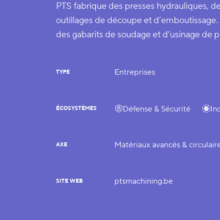
PTS fabrique des presses hydrauliques, de
outillages de découpe et d’emboutissage.
des gabarits de soudage et d’usinage de p
Entreprises
TYPE
Défense & Sécurité
In
ÉCOSYSTÈMES
Matériaux avancés & circulair
AXE
ptsmachining.be
SITE WEB