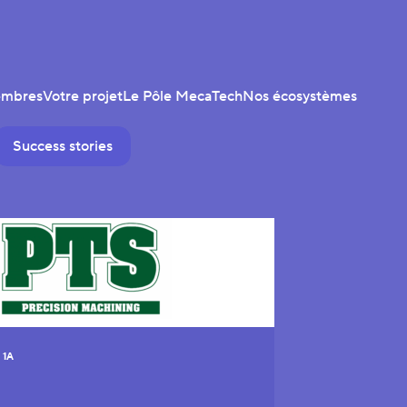
embres
Votre projet
Le Pôle MecaTech
Nos écosystèmes
Success stories
 1A