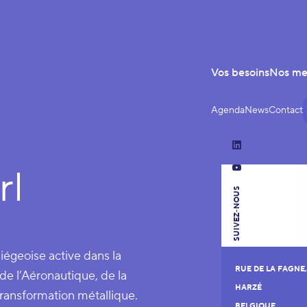
Vos besoins
Nos m
Agenda
News
Contact
LinkedIn
rl
YouTube
SUIVEZ-NOUS
iégeoise active dans la
RUE DE LA FAGNE,
de l’Aéronautique, de la
HARZÉ
 transformation métallique.
BELGIQUE