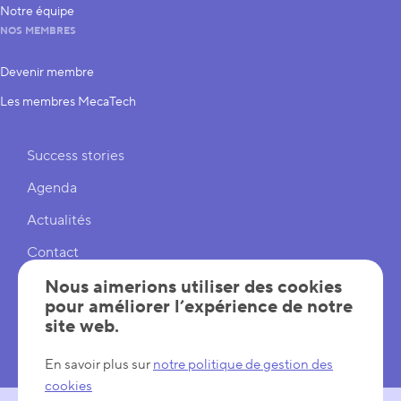
Notre équipe
NOS MEMBRES
Devenir membre
Les membres MecaTech
Liens rapides
Success stories
Agenda
Actualités
Contact
Cookies
Nous aimerions utiliser des cookies
pour améliorer l’expérience de notre
Réglages cookies
site web.
Mentions légales
En savoir plus sur
notre politique de gestion des
cookies