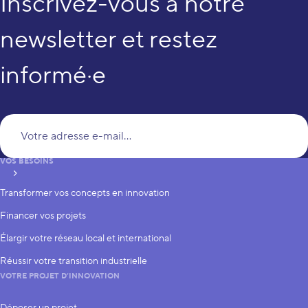
Inscrivez-vous à notre
newsletter et restez
informé·e
Vo
VOS BESOINS
S’inscrire
Transformer vos concepts en innovation
Financer vos projets
Élargir votre réseau local et international
Réussir votre transition industrielle
VOTRE PROJET D’INNOVATION