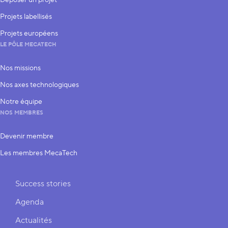
Déposer un projet
Projets labellisés
Projets européens
LE PÔLE MECATECH
Nos missions
Nos axes technologiques
Notre équipe
NOS MEMBRES
Devenir membre
Les membres MecaTech
Liens rapides
Success stories
Agenda
Actualités