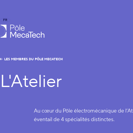
FR
EN
le MecaTech
LES MEMBRES DU PÔLE MECATECH
L'Atelier
Au cœur du Pôle électromécanique de l’Ate
éventail de 4 spécialités distinctes.