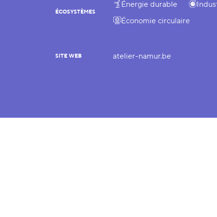
Énergie durable
Indus
ÉCOSYSTÈMES
Économie circulaire
atelier-namur.be
SITE WEB