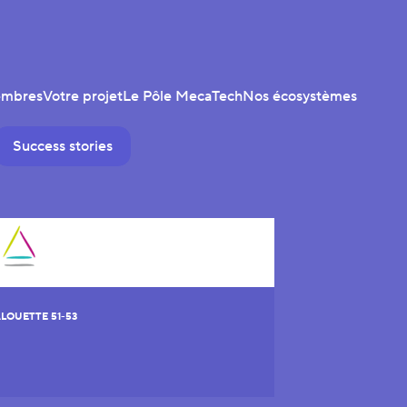
embres
Votre projet
Le Pôle MecaTech
Nos écosystèmes
Success stories
ALOUETTE 51-53