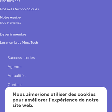
Nos missions
Nos axes technologiques
Notre équipe
NOS MEMBRES
Devenir membre
Les membres MecaTech
Liens rapides
Success stories
Agenda
Actualités
Contact
Cookies
Nous aimerions utiliser des cookies
pour améliorer l’expérience de notre
Réglages cookies
site web.
Mentions légales