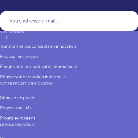
Vo
VOS BESOINS
S’inscrire
Transformer vos concepts en innovation
Financer vos projets
Élargir votre réseau local et international
Réussir votre transition industrielle
VOTRE PROJET D’INNOVATION
Déposer un projet
Projets labellisés
Projets européens
LE PÔLE MECATECH