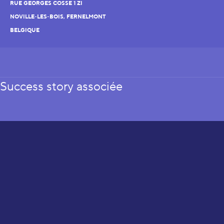
RUE GEORGES COSSE 1 ZI
NOVILLE-LES-BOIS, FERNELMONT
BELGIQUE
Success story associée