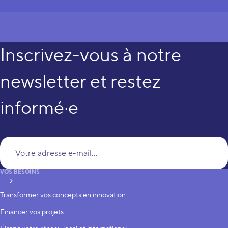
Inscrivez-vous à notre
newsletter et restez
informé·e
Vo
VOS BESOINS
S’inscrire
Transformer vos concepts en innovation
Financer vos projets