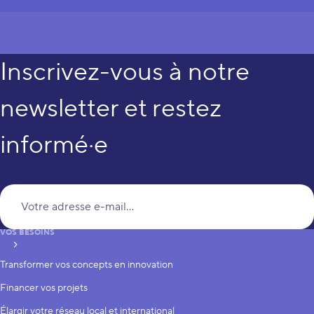
Inscrivez-vous à notre
newsletter et restez
informé·e
Vo
VOS BESOINS
S’inscrire
Transformer vos concepts en innovation
Financer vos projets
Élargir votre réseau local et international