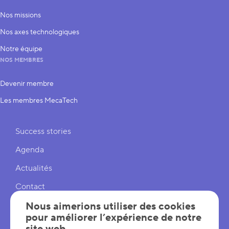
Nos missions
Nos axes technologiques
Notre équipe
NOS MEMBRES
Devenir membre
Les membres MecaTech
Liens rapides
Success stories
Agenda
Actualités
Contact
Cookies
Nous aimerions utiliser des cookies
pour améliorer l’expérience de notre
Réglages cookies