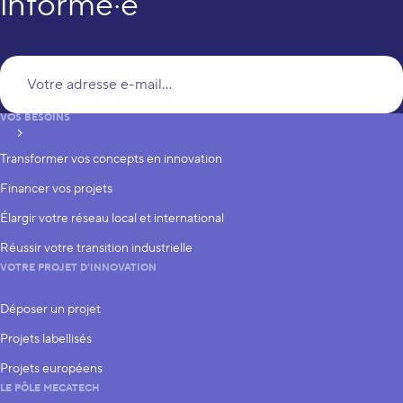
informé·e
Vo
VOS BESOINS
S’inscrire
Transformer vos concepts en innovation
Financer vos projets
Élargir votre réseau local et international
Réussir votre transition industrielle
VOTRE PROJET D’INNOVATION
Déposer un projet
Projets labellisés
Projets européens
LE PÔLE MECATECH