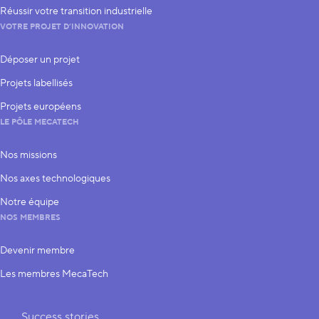
Réussir votre transition industrielle
VOTRE PROJET D’INNOVATION
Déposer un projet
Projets labellisés
Projets européens
LE PÔLE MECATECH
Nos missions
Nos axes technologiques
Notre équipe
NOS MEMBRES
Devenir membre
Les membres MecaTech
Liens rapides
Success stories