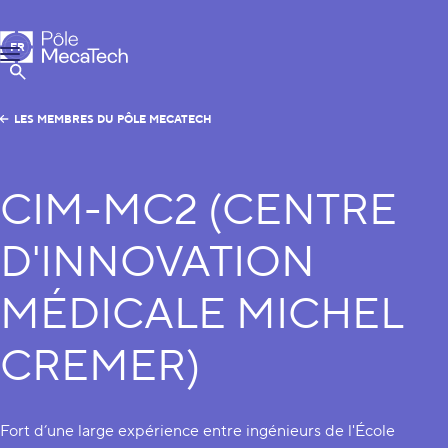
Pôle MecaTech
FR
Menu
EN
Afficher la Recherche
LES MEMBRES DU PÔLE MECATECH
CIM-MC2 (CENTRE
D'INNOVATION
MÉDICALE MICHEL
CREMER)
Fort d’une large expérience entre ingénieurs de l'École