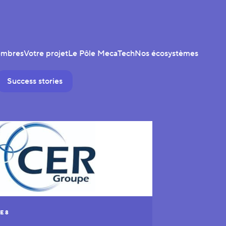
embres
Votre projet
Le Pôle MecaTech
Nos écosystèmes
Success stories
E 8