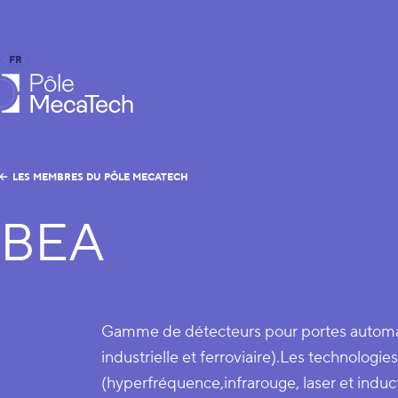
FR
EN
le MecaTech
LES MEMBRES DU PÔLE MECATECH
BEA
Gamme de détecteurs pour portes automa
industrielle et ferroviaire).Les technologies
(hyperfréquence,infrarouge, laser et indu