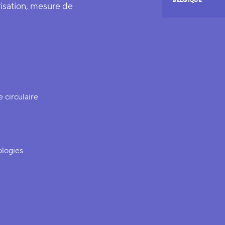
BELGIQUE
risation, mesure de
 circulaire
logies