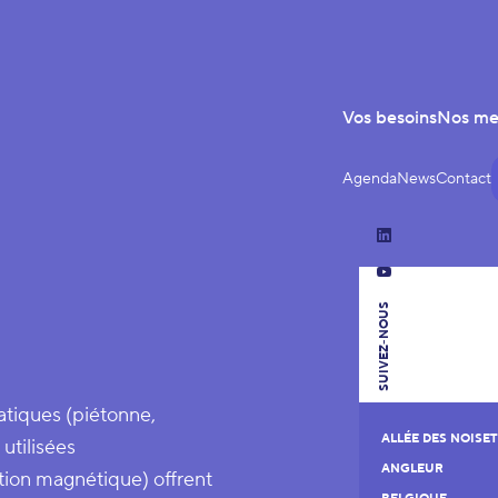
Vos besoins
Nos m
Agenda
News
Contact
LinkedIn
YouTube
SUIVEZ-NOUS
tiques (piétonne,
ALLÉE DES NOISET
 utilisées
ANGLEUR
ction magnétique) offrent