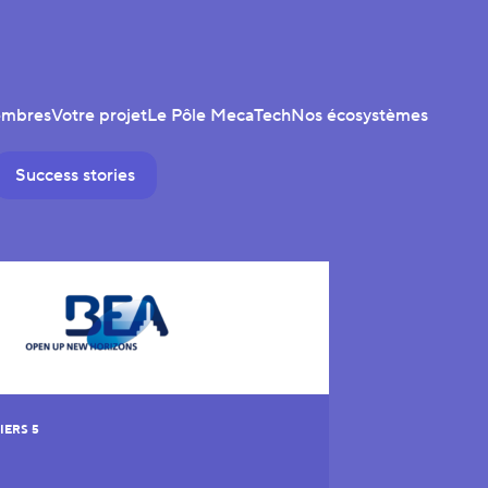
embres
Votre projet
Le Pôle MecaTech
Nos écosystèmes
Success stories
IERS 5