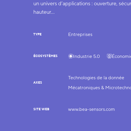
un univers d’applications : ouverture, sécu
hauteur…
Entreprises
TYPE
Industrie 5.0
Économie
ÉCOSYSTÈMES
Technologies de la donnée
AXES
Mécatroniques & Microtechno
www.bea-sensors.com
SITE WEB