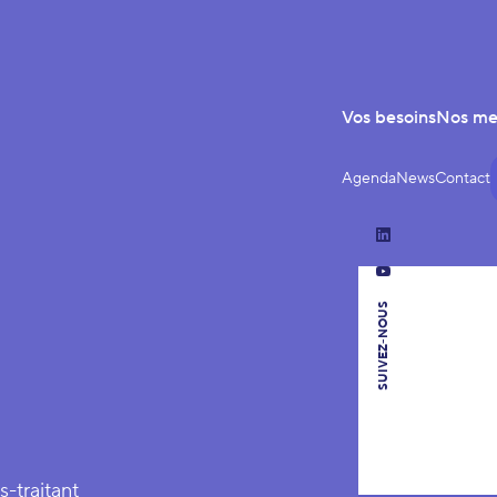
Vos besoins
Nos m
Agenda
News
Contact
LinkedIn
YouTube
SUIVEZ-NOUS
s-traitant