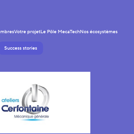
embres
Votre projet
Le Pôle MecaTech
Nos écosystèmes
Success stories