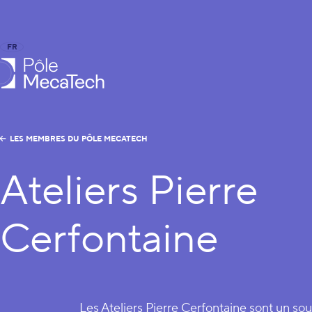
FR
EN
le MecaTech
LES MEMBRES DU PÔLE MECATECH
Ateliers Pierre
Cerfontaine
Les Ateliers Pierre Cerfontaine sont un sou