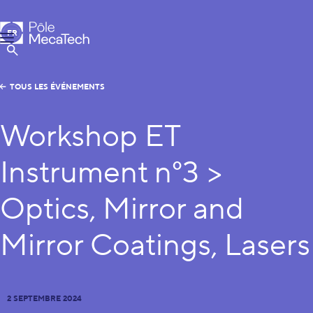
Pôle MecaTech
FR
Menu
EN
Afficher la Recherche
TOUS LES ÉVÉNEMENTS
Workshop ET
Instrument n°3 >
Optics, Mirror and
Mirror Coatings, Lasers
2 SEPTEMBRE 2024