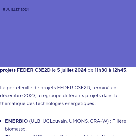
5 JUILLET 2024
L’IIS CETWA, en collaboration avec le Pôle Mecatech et le
Cluster TWEED, est ravi de vous inviter à un
webinaire de
présentation des résultats des projets du portefeuille de
projets FEDER C3E2D
le
5 juillet 2024
de
11h30 à 12h45
.
Le portefeuille de projets FEDER C3E2D, terminé en
décembre 2023, a regroupé différents projets dans la
thématique des technologies énergétiques :
ENERBIO
(ULB, UCLouvain, UMONS, CRA-W) : Filière
biomasse.