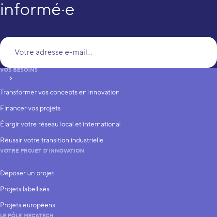
informé·e
Vo
VOS BESOINS
S’inscrire
Transformer vos concepts en innovation
Financer vos projets
Élargir votre réseau local et international
Réussir votre transition industrielle
VOTRE PROJET D’INNOVATION
Déposer un projet
Projets labellisés
Projets européens
LE PÔLE MECATECH