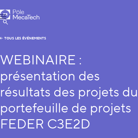
Pôle MecaTech
FR
Menu
EN
Afficher la Recherche
TOUS LES ÉVÉNEMENTS
WEBINAIRE :
présentation des
résultats des projets du
portefeuille de projets
FEDER C3E2D