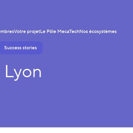
embres
Votre projet
Le Pôle MecaTech
Nos écosystèmes
Success stories
à Lyon