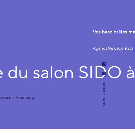
Vos besoins
Nos m
Agenda
News
Contact
e du salon SIDO 
LinkedIn
YouTube
SUIVEZ-NOUS
20 SEPTEMBRE 2024