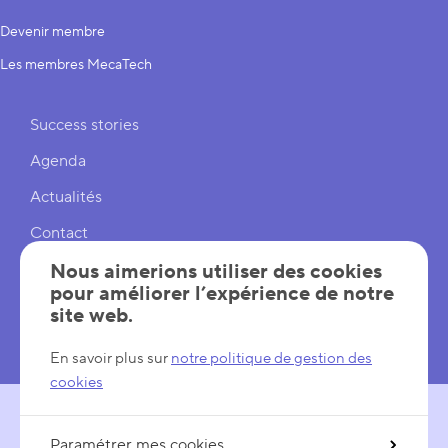
Devenir membre
Les membres MecaTech
Liens rapides
Success stories
Agenda
Actualités
Contact
Cookies
Nous aimerions utiliser des cookies
pour améliorer l’expérience de notre
Réglages cookies
site web.
Mentions légales
En savoir plus sur
notre politique de gestion des
cookies
Paramétrer mes cookies
SUIVEZ-NOUS