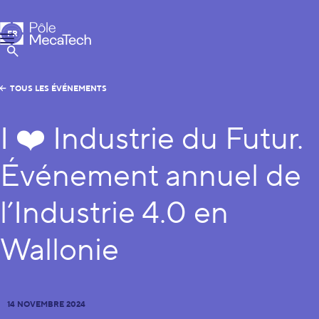
Pôle MecaTech
FR
Menu
EN
Afficher la Recherche
TOUS LES ÉVÉNEMENTS
I ❤️ Industrie du Futur.
Événement annuel de
l’Industrie 4.0 en
Wallonie
14 NOVEMBRE 2024