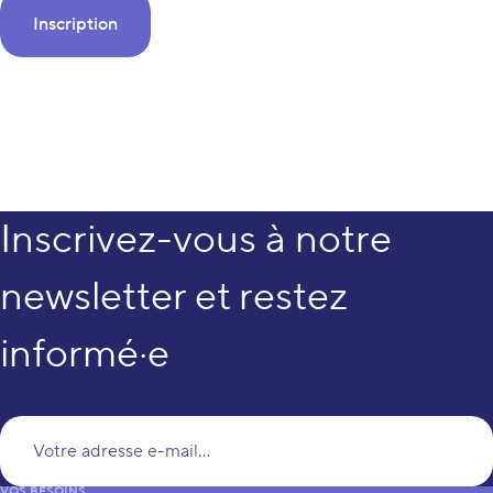
Inscription
Inscrivez-vous à notre
newsletter et restez
informé·e
Vo
VOS BESOINS