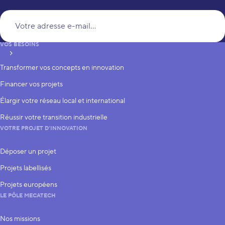
Vo
VOS BESOINS
S’inscrire
Transformer vos concepts en innovation
Financer vos projets
Élargir votre réseau local et international
Réussir votre transition industrielle
VOTRE PROJET D’INNOVATION
Déposer un projet
Projets labellisés
Projets européens
LE PÔLE MECATECH
Nos missions