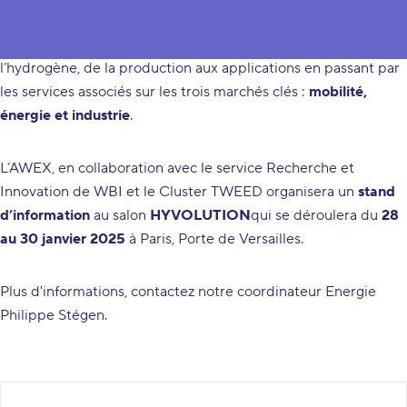
réunissant l’ensemble des acteurs de la
filière de l’hydrogène
décarboné
. Il couvre l’intégralité de la chaîne de valeur de
l’hydrogène, de la production aux applications en passant par
les services associés sur les trois marchés clés :
mobilité,
énergie et industrie
.
L’AWEX, en collaboration avec le service Recherche et
Innovation de WBI et le Cluster TWEED organisera
un
stand
d’information
au salon
HYVOLUTION
qui se déroulera du
28
au 30 janvier 2025
à Paris, Porte de Versailles.
Plus d'informations, contactez notre coordinateur Energie
Philippe Stégen.