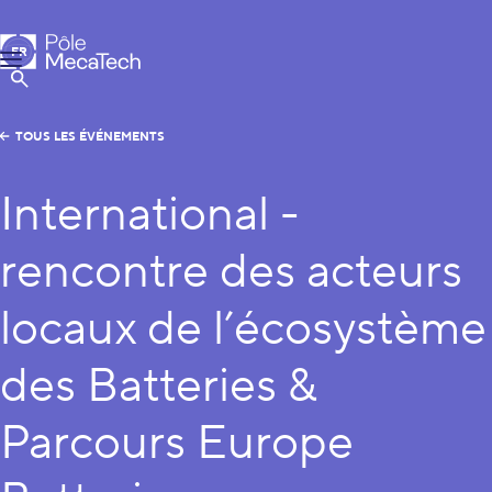
Pôle MecaTech
FR
Menu
EN
Afficher la Recherche
TOUS LES ÉVÉNEMENTS
International -
rencontre des acteurs
locaux de l’écosystème
des Batteries &
Parcours Europe