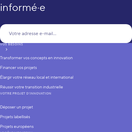
informé·e
Vo
VOS BESOINS
S’inscrire
Transformer vos concepts en innovation
Financer vos projets
Élargir votre réseau local et international
Réussir votre transition industrielle
VOTRE PROJET D’INNOVATION
Déposer un projet
Projets labellisés
Projets européens