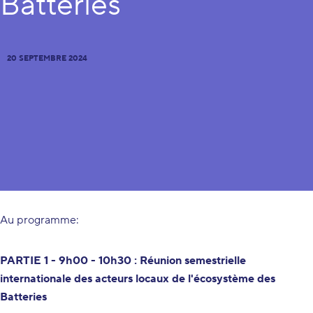
Batteries
20 SEPTEMBRE 2024
Nous vous invitons le 20 septembre prochain à la réunion
semestrielle internationale des acteurs locaux de
l'écosystème des Batteries.
Au programme:
PARTIE 1 - 9h00 - 10h30 : Réunion semestrielle
internationale des acteurs locaux de l'écosystème des
Batteries