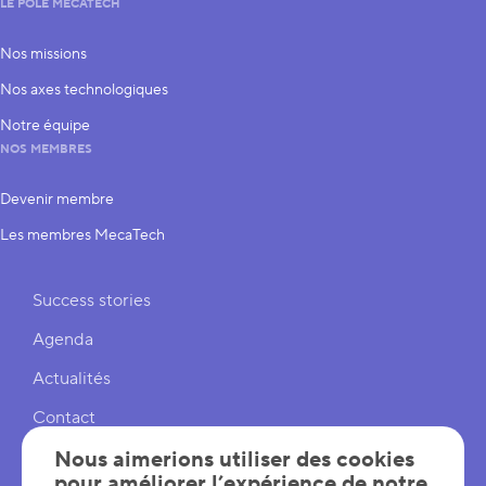
LE PÔLE MECATECH
Nos missions
Nos axes technologiques
Notre équipe
NOS MEMBRES
Devenir membre
Les membres MecaTech
Liens rapides
Success stories
Agenda
Actualités
Contact
Cookies
Nous aimerions utiliser des cookies
pour améliorer l’expérience de notre