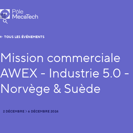
Pôle MecaTech
FR
Menu
EN
Afficher la Recherche
TOUS LES ÉVÉNEMENTS
Mission commerciale
AWEX - Industrie 5.0 -
Norvège & Suède
2 DÉCEMBRE
6 DÉCEMBRE 2024
DU
AU