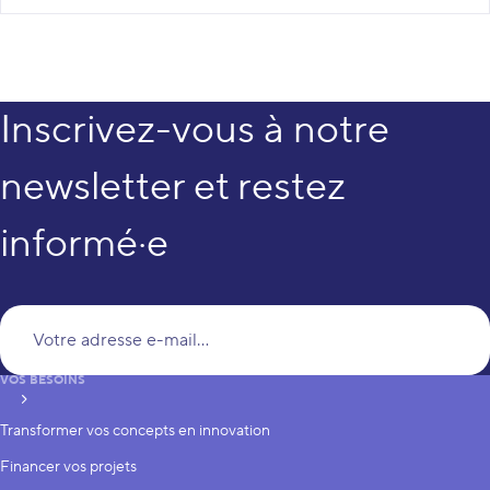
Inscrivez-vous à notre
newsletter et restez
informé·e
Vo
VOS BESOINS
S’inscrire
Transformer vos concepts en innovation
Financer vos projets