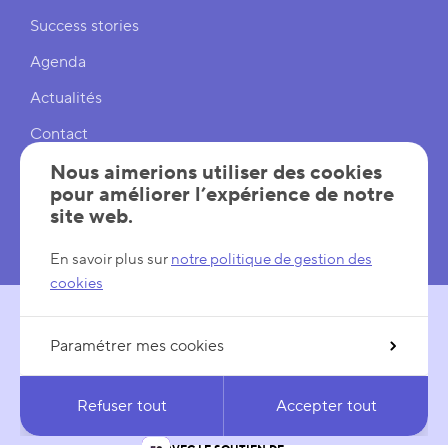
Liens rapides
Success stories
Agenda
Actualités
Contact
Cookies
Nous aimerions utiliser des cookies
pour améliorer l’expérience de notre
Réglages cookies
site web.
Mentions légales
En savoir plus sur
notre politique de gestion des
cookies
Paramétrer mes cookies
SUIVEZ-NOUS
LinkedIn
YouTube
Refuser tout
Accepter tout