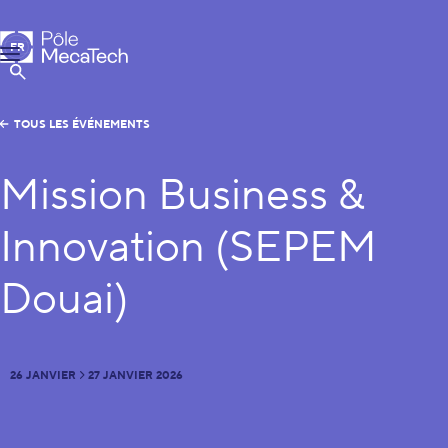
Pôle MecaTech
FR
Menu
EN
Afficher la Recherche
TOUS LES ÉVÉNEMENTS
Mission Business &
Innovation (SEPEM
Douai)
26 JANVIER
27 JANVIER 2026
DU
AU