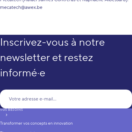
mecatech@awex.be
Inscrivez-vous à notre
newsletter et restez
informé·e
Vo
VOS BESOINS
S’inscrire
Transformer vos concepts en innovation