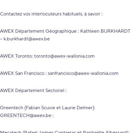
Contactez vos interlocuteurs habituels, à savoir :
AWEX Département Géographique : Kathleen BURKHARDT
–
k.burkhardt@awex.be
AWEX Toronto:
toronto@awex-wallonia.com
AWEX San Francisco :
sanfrancisco@awex-wallonia.com
AWEX Département Sectoriel :
Greentech (Fabian Scuvie et Laurie Delmer):
GREENTECH@awex.be
:
Mecatech (Rafael Jaimes Contreras et Raphaëlle Albessard):