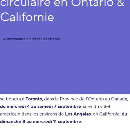
circulaire en Ontario &
Californie
4 SEPTEMBRE
11 SEPTEMBRE 2024
DU
AU
Le programme de la mission sur place (4-11 septembre 2024)
Cette mission unique est divisée en deux volets : le premier
se tiendra à
Toronto
, dans la Province de l’Ontario au Canada,
du mercredi 4 au samedi 7 septembre
, suivi du volet
américain dans les environs de
Los Angeles
, en Californie,
du
dimanche 8 au mercredi 11 septembre
.