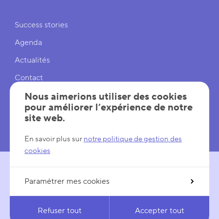
Liens rapides
Success stories
Agenda
Actualités
Contact
Cookies
Nous aimerions utiliser des cookies
pour améliorer l’expérience de notre
Réglages cookies
site web.
Mentions légales
En savoir plus sur
notre politique de gestion des
cookies
Paramétrer mes cookies
SUIVEZ-NOUS
LinkedIn
YouTube
Refuser tout
Accepter tout