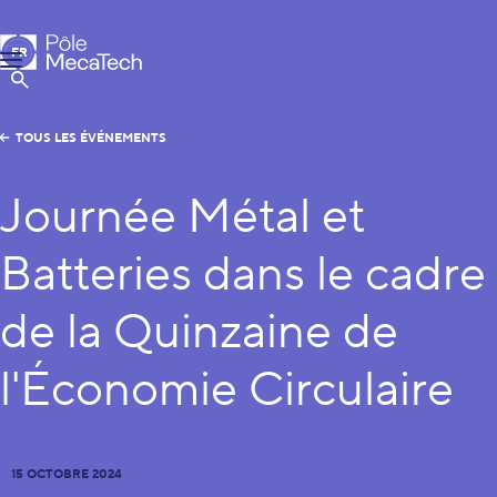
Pôle MecaTech
FR
Menu
EN
Afficher la Recherche
TOUS LES ÉVÉNEMENTS
Journée Métal et
Batteries dans le cadre
de la Quinzaine de
l'Économie Circulaire
15 OCTOBRE 2024