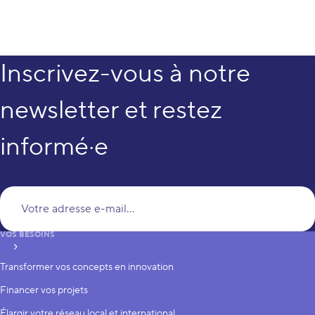
Inscrivez-vous à notre
newsletter et restez
informé·e
Vo
VOS BESOINS
S’inscrire
Transformer vos concepts en innovation
Financer vos projets
Élargir votre réseau local et international