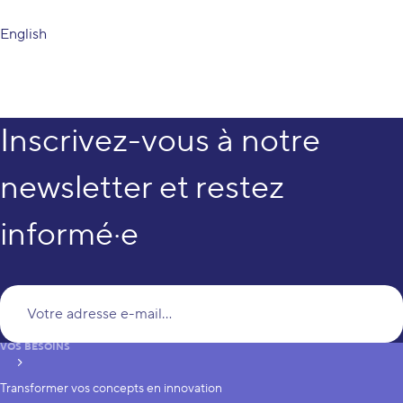
English
Inscrivez-vous à notre
newsletter et restez
informé·e
Vo
VOS BESOINS
S’inscrire
Transformer vos concepts en innovation