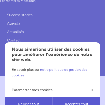
Les membres MecaTech
Liens rapides
Success stories
Agenda
Actualités
Contact
Cookies
Nous aimerions utiliser des cookies
pour améliorer l’expérience de notre
Réglages cookies
site web.
Mentions légales
En savoir plus sur
notre politique de gestion des
cookies
Paramétrer mes cookies
SUIVEZ-NOUS
LinkedIn
YouTube
Refuser tout
Accepter tout