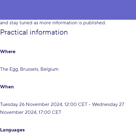
place on the 26th & 27th November 2024 in the EGG,
Brussels and online. Please, save this date in your calendars
and stay tuned as more information is published.
Practical information
Where
The Egg, Brussels, Belgium
When
Tuesday 26 November 2024, 12:00 CET - Wednesday 27
November 2024, 17:00 CET
Languages