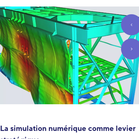
btn
btn
La simulation numérique comme levier