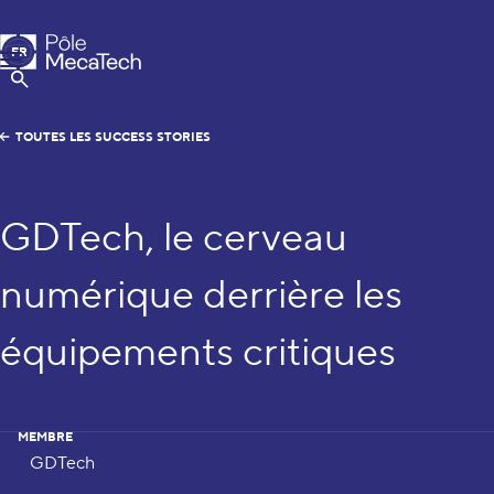
Pôle MecaTech
FR
Menu
EN
Afficher la Recherche
TOUTES LES SUCCESS STORIES
GDTech, le cerveau
numérique derrière les
équipements critiques
MEMBRE
GDTech