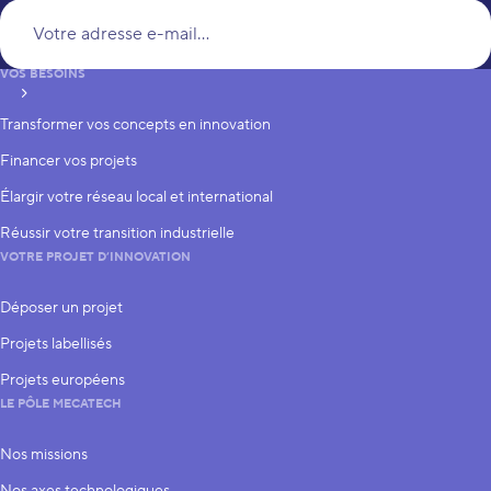
Vo
VOS BESOINS
S’inscrire
Transformer vos concepts en innovation
Financer vos projets
Élargir votre réseau local et international
Réussir votre transition industrielle
VOTRE PROJET D’INNOVATION
Déposer un projet
Projets labellisés
Projets européens
LE PÔLE MECATECH
Nos missions