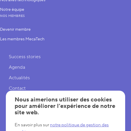
Nos axes technologiques
Notre équipe
NOS MEMBRES
Devenir membre
Les membres MecaTech
Liens rapides
Success stories
Agenda
Actualités
Contact
Cookies
Nous aimerions utiliser des cookies
pour améliorer l’expérience de notre
Réglages cookies
site web.
Mentions légales
En savoir plus sur
notre politique de gestion des