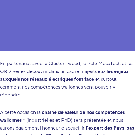
Wall4GRiD vise à regrouper les acteurs et projets wallons
autour des challenges court terme de nos réseaux, avec un
encadrement en synergie de toutes les structures existantes.
En partenariat avec le Cluster Tweed, le Pôle MecaTech et les
GRD, venez découvrir dans un cadre majestueux l
es enjeux
auxquels nos réseaux électriques font face
et surtout
comment nos compétences wallonnes vont pouvoir y
répondre!
A cette occasion la
chaine de valeur de nos compétences
wallonnes *
(industrielles et RnD) sera présentée et nous
aurons également l'honneur d'accueillir
l'expert des Pays-bas