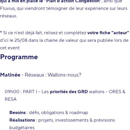
qui a mis en place le "Plan d'action Congestion"
, ainsi que
Fluvius, qui viendront témoigner de leur expérience sur leurs
réseaux.
*
Si ce n'est déjà fait,
relisez et complétez
votre fiche "acteur"
d'ici le 25/08 dans la chaine de valeur qui sera publiée lors de
cet event
Programme
Matinée
-
Réseaux : Wallons-nous?
09h00 : PART I - Les
priorités des GRD
wallons
- ORES &
RESA
Besoins
: défis, obligations & roadmap
Réalisations
: projets, investissements & prévisions
budgétaires