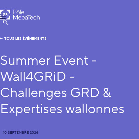
Pôle MecaTech
FR
Menu
EN
Afficher la Recherche
TOUS LES ÉVÉNEMENTS
Summer Event -
Wall4GRiD -
Challenges GRD &
Expertises wallonnes
10 SEPTEMBRE 2024