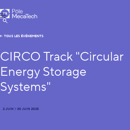
Pôle MecaTech
FR
Menu
EN
Afficher la Recherche
TOUS LES ÉVÉNEMENTS
CIRCO Track "Circular
Energy Storage
Systems"
2 JUIN
30 JUIN 2025
DU
AU