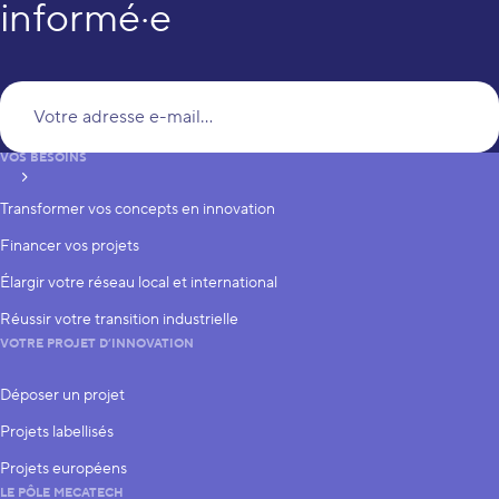
informé·e
Vo
VOS BESOINS
S’inscrire
Transformer vos concepts en innovation
Financer vos projets
Élargir votre réseau local et international
Réussir votre transition industrielle
VOTRE PROJET D’INNOVATION
Déposer un projet
Projets labellisés
Projets européens
LE PÔLE MECATECH