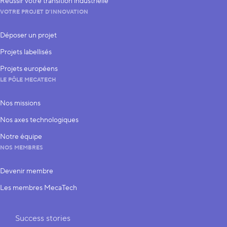
Réussir votre transition industrielle
VOTRE PROJET D’INNOVATION
Déposer un projet
Projets labellisés
Projets européens
LE PÔLE MECATECH
Nos missions
Nos axes technologiques
Notre équipe
NOS MEMBRES
Devenir membre
Les membres MecaTech
Liens rapides
Success stories