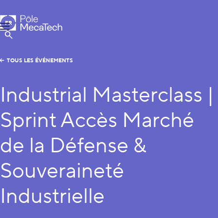
Pôle MecaTech
FR
Menu
EN
Afficher la Recherche
TOUS LES ÉVÉNEMENTS
Industrial Masterclass |
Sprint Accès Marché
de la Défense &
Souveraineté
Industrielle