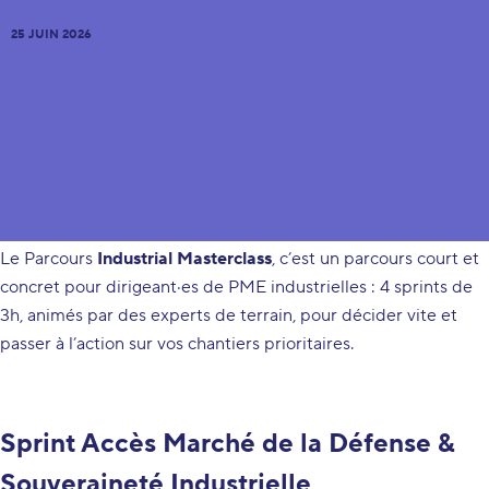
25 JUIN 2026
*Une absence de dernière minute, notifiée moins de 24h à
l'avance, engendra des frais de 50€ pour le no-show.
Le
Parcours
Industrial Masterclass
, c’est un parcours court et
concret pour dirigeant·es de PME industrielles : 4 sprints de
3h, animés par des experts de terrain, pour décider vite et
passer à l’action sur vos chantiers prioritaires.
Sprint Accès Marché de la Défense &
Souveraineté Industrielle